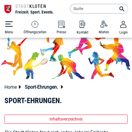
Kloten Schluefweg
Such
Menu
Öffnungszeiten
Preise
Mieten
Kontakt
Login
zur Startseite
Direkt zur Hauptnavigation
Direkt zum Inhalt
Direkt zur Suche
Direkt zum Stichwortverzeichnis
Home
Sport-Ehrungen.
SPORT-EHRUNGEN.
Inhaltsverzeichnis