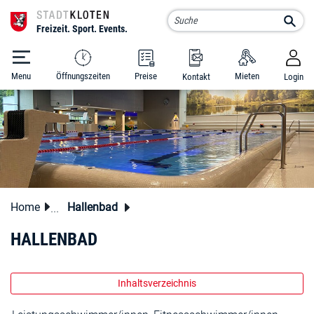
Kloten Schluefweg
Such
Menu
Öffnungszeiten
Preise
Mieten
Kontakt
Login
zur Startseite
Direkt zur Hauptnavigation
Direkt zum Inhalt
Direkt zur Suche
Direkt zum Stichwortverzeichnis
Home
Hallenbad
HALLENBAD
Inhaltsverzeichnis