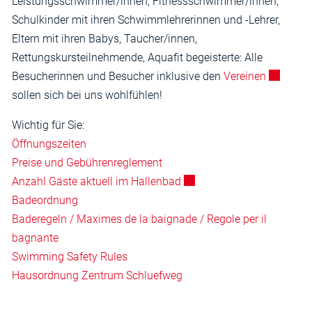
Leistungsschwimmer/innen, Fitnessschwimmer/innen,
Schulkinder mit ihren Schwimmlehrerinnen und -Lehrer,
Eltern mit ihren Babys, Taucher/innen,
Rettungskursteilnehmende, Aquafit begeisterte: Alle
Externer 
Besucherinnen und Besucher inklusive den
Vereinen
sollen sich bei uns wohlfühlen!
Wichtig für Sie:
Öffnungszeiten
Preise und Gebührenreglement
Externer Link wird in einem
Anzahl Gäste aktuell im Hallenbad
Badeordnung
Baderegeln / Maximes de la baignade / Regole per il
bagnante
Swimming Safety Rules
Hausordnung Zentrum Schluefweg