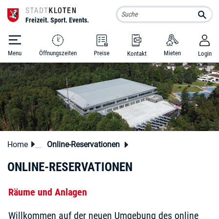
Kloten Schluefweg
Such
Menu
Öffnungszeiten
Preise
Mieten
Kontakt
Login
zur Startseite
Direkt zur Hauptnavigation
Direkt zum Inhalt
Direkt zur Suche
Direkt zum Stichwortverzeichnis
Home
Online-Reservationen
ONLINE-RESERVATIONEN
Räume und Anlagen
Willkommen auf der neuen Umgebung des online