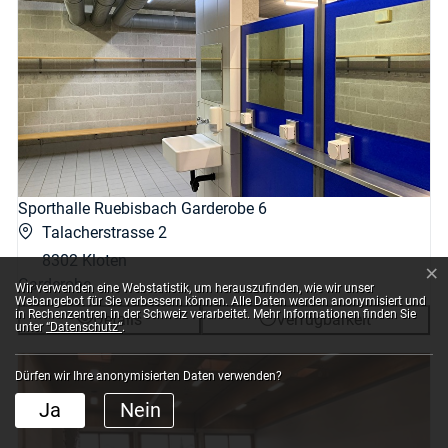
Sporthalle Ruebisbach Garderobe 6
Talacherstrasse 2
8302 Kloten
×
Garderobe
Webstatistik
Wir verwenden eine Webstatistik, um herauszufinden, wie wir unser
Webangebot für Sie verbessern können. Alle Daten werden anonymisiert und
in Rechenzentren in der Schweiz verarbeitet. Mehr Informationen finden Sie
Details
Verfügbarkeit
unter
“Datenschutz“
.
Dürfen wir Ihre anonymisierten Daten verwenden?
Ja
Nein