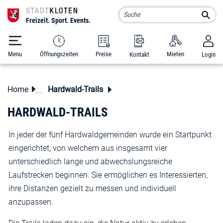
Kloten Schluefweg
Such
Menu
Öffnungszeiten
Preise
Mieten
Kontakt
Login
zur Startseite
Direkt zur Hauptnavigation
Direkt zum Inhalt
Direkt zur Suche
Direkt zum Stichwortverzeichnis
Home
Hardwald-Trails
HARDWALD-TRAILS
In jeder der fünf Hardwaldgemeinden wurde ein Startpunkt
eingerichtet, von welchem aus insgesamt vier
unterschiedlich lange und abwechslungsreiche
Laufstrecken beginnen. Sie ermöglichen es Interessierten,
ihre Distanzen gezielt zu messen und individuell
anzupassen.