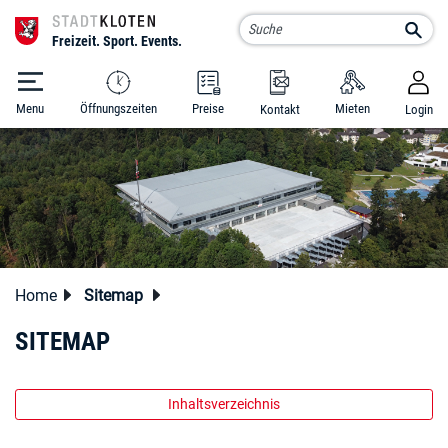
Kloten Schluefweg
Such
Menu
Öffnungszeiten
Preise
Mieten
Kontakt
Login
zur Startseite
Direkt zur Hauptnavigation
Direkt zum Inhalt
Direkt zur Suche
Direkt zum Stichwortverzeichnis
Home
Sitemap
SITEMAP
Inhaltsverzeichnis